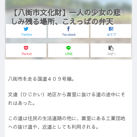
【八街市文化財】一人の少女の悲
しみ残る場所、こえっぱの弁天
Twitter
Facebook
はてブ
Pocket
LINE
コピー
八街市を走る国道４０９号線。
文違（ひじかい）地区から富里に抜ける道の途中にそ
れはあった。
この道は住民の生活道路の他に、富里にある工業団地
への抜け道や、近道としても利用される。