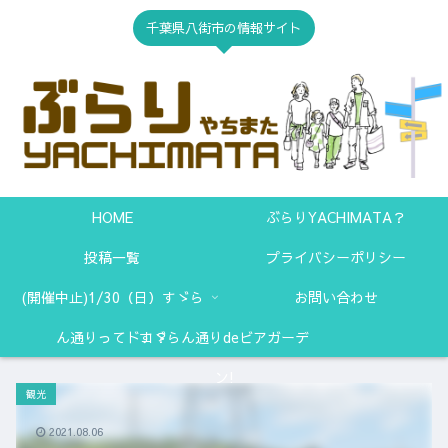
千葉県八街市の情報サイト
HOME
ぶらりYACHIMATA？
投稿一覧
プライバシーポリシー
(開催中止)1/30（日）すゞら
お問い合わせ
ん通りってドコ？
すゞらん通りdeビアガーデ
ン!
観光
2021.08.06