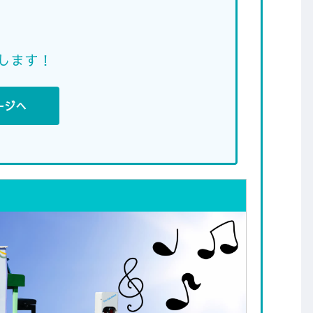
します！
ージへ