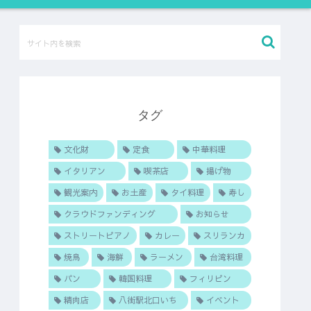
タグ
文化財
定食
中華料理
イタリアン
喫茶店
揚げ物
観光案内
お土産
タイ料理
寿し
クラウドファンディング
お知らせ
ストリートピアノ
カレー
スリランカ
焼鳥
海鮮
ラーメン
台湾料理
パン
韓国料理
フィリピン
精肉店
八街駅北口いち
イベント