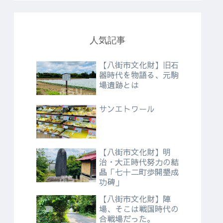
人気記事
【八街市文化財】旧石
器時代を物語る、元駒
場遺跡とは
サンエトワール
【八街市文化財】明
治・大正時代努力の結
晶「七十二町歩開墾成
功碑」
【八街市文化財】陣
場、そこは戦国時代の
合戦場だった。