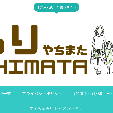
千葉県八街市の情報サイト
稿一覧
プライバシーポリシー
(開催中止)1/30（
すゞらん通りdeビアガーデン!