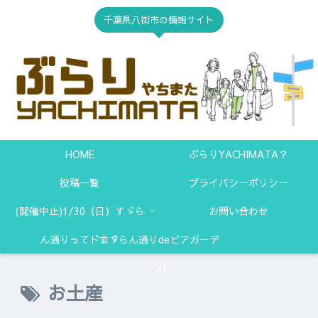
千葉県八街市の情報サイト
HOME
ぶらりYACHIMATA？
投稿一覧
プライバシーポリシー
(開催中止)1/30（日）すゞら
お問い合わせ
ん通りってドコ？
すゞらん通りdeビアガーデ
ン!
お土産