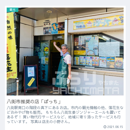
観光
八街市推奨の店「ぼっち」
八街駅南口の階段の真下にあるお店。市内の観光情報の他、落花生な
どおみやげ物も販売。 もちろん八街生姜ジンジャーエールも置いて
あるぞ！ 買い物代行サービスなど、地域に寄り添ったサービスも行
っています。 写真は店主の小野さん。
2021.06.15